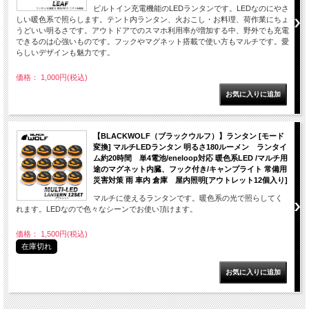
ビルトイン充電機能のLEDランタンです。LEDなのにやさ
しい暖色系で照らします。テント内ランタン、火おこし・お料理、荷作業にちょ
うどいい明るさです。アウトドアでのスマホ利用率が増加する中、野外でも充電
できるのは心強いものです。フックやマグネット搭載で使い方もマルチです。愛
らしいデザインも魅力です。
価格： 1,000円(税込)
【BLACKWOLF（ブラックウルフ）】ランタン [モード
変換] マルチLEDランタン 明るさ180ルーメン ランタイ
ム約20時間 単4電池/eneloop対応 暖色系LED /マルチ用
途のマグネット内臓、フック付き/キャンプライト 常備用
災害対策 雨 車内 倉庫 屋内照明[アウトレット12個入り]
マルチに使えるランタンです。暖色系の光で照らしてく
れます。LEDなので色々なシーンでお使い頂けます。
価格： 1,500円(税込)
在庫切れ