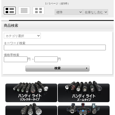
1 / 1ページ
（全5件）
商品検索
キーワード検索
価格帯検索
円 ～
円