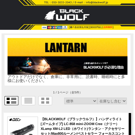
アウトドアだけでなく、倉庫に、非常用に、読書時、睡眠時にと多
様にお使いください。
1 / 1ページ
（全5件）
【BLACKWOLF（ブラックウルフ）】ハンディライト
[ズームタイプ] LC-858 mini-ZOOM Cree（クリー）
XLamp XM-L2 LED（ホワイト)ランタン・アクセサリー
セット/Max800ルーメン/ベストセラー フォーカスコント