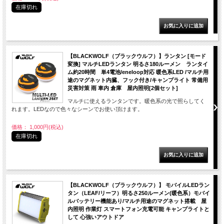
在庫切れ
【BLACKWOLF（ブラックウルフ）】ランタン [モード
変換] マルチLEDランタン 明るさ180ルーメン ランタイ
ム約20時間 単4電池/eneloop対応 暖色系LED /マルチ用
途のマグネット内臓、フック付き/キャンプライト 常備用
災害対策 雨 車内 倉庫 屋内照明[2個セット]
マルチに使えるランタンです。暖色系の光で照らしてく
れます。LEDなので色々なシーンでお使い頂けます。
価格： 1,000円(税込)
在庫切れ
【BLACKWOLF（ブラックウルフ）】 モバイルLEDラン
タン（LEAF/リーフ）明るさ250ルーメン(暖色系）モバイ
ルバッテリー機能あり/マルチ用途のマグネット搭載 屋
内照明 作業灯 スマートフォン充電可能 キャンプライトと
して 心強いアウトドア