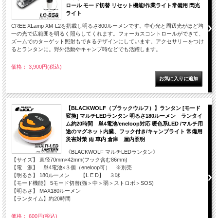
ロール モード切替 リセット機能/作業ライト常備用 閃光
ライト
CREE XLamp XM-L2を搭載し明るさ800ルーメンです。中心光と周辺光がほど均
一の光で広範囲を明るく照らしてくれます。フォーカスコントロールができて、
ズームでのターゲット照射もできるデザインにしています。アクセサリーをつけ
るとランタンに。野外活動やキャンプ時などでも活躍します。
価格： 3,900円(税込)
【BLACKWOLF（ブラックウルフ）】ランタン [モード
変換] マルチLEDランタン 明るさ180ルーメン ランタイ
ム約20時間 単4電池/eneloop対応 暖色系LED /マルチ用
途のマグネット内臓、フック付き/キャンプライト 常備用
災害対策 雨 車内 倉庫 屋内照明
《BLACKWOLF マルチLEDランタン》
【サイズ】 直径70mm×42mm(フック含む86mm)
【電 源】 単4電池×３個（eneloop可） ※別売
【明るさ】 180ルーメン 【L E D】 ３球
【モード機能】 5モード切替(強＞中＞弱＞ストロボ＞SOS)
【明るさ】 MAX180ルーメン
【ランタイム】約20時間
価格： 600円(税込)