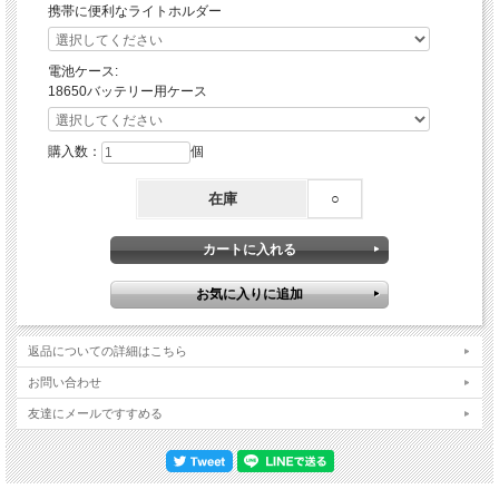
Low（125ルーメン）：840分
携帯に便利なライトホルダー
SOS（950ルーメン）：240分
Strobe（950ルーメン）：240分
※ 最低実用性照度で表示しています。
電池ケース:
※ BLACKWOLF 18650リチウムイオン電池2600ｍAh使用時
18650バッテリー用ケース
※環境条件によって誤差が生じますこと、ご了承ください。
【セット内容】
購入数：
個
・BLACKWOLF LC-M8 （バッテリー別売り）
・ストラップ
在庫
○
・説明書
※用途や好みによって個人差があることより、バッテリーとバッテリーチャージャ
ー（充電器）は別売りにしています。
ライトを作動させるには必須のアイテムになりますので、以下よりお揃えくださ
い。
返品についての詳細はこちら
お問い合わせ
友達にメールですすめる