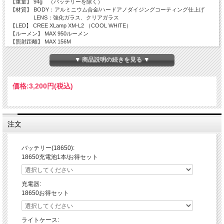
【重量】 94g （バッテリーを除く）
【材質】 BODY：アルミニウム合金/ハードアノダイジングコーティング仕上げ
LENS：強化ガラス、クリアガラス
【LED】 CREE XLamp XM-L2 （COOL WHITE）
【ルーメン】 MAX 950ルーメン
【照射距離】 MAX 156M
【カンデラ】 6080ｃｄ
【照射範囲】 110ｃｍ/1M
▼ 商品説明の続きを見る ▼
【ランタイム】 MAX14ｈ （BLACKWOLF18650リチウムイオン電池2600ｍAh使用
時）
【防水】 IPX7
価格:
3,200円
(税込)
【機能】 モード切替、モードリセット
【MODE】
◆作動（ON/OFF）：テールスイッチ（テールキャップ部）
ON：テールスイッチを全押しすると、ライトが点灯します。
注文
OFF：テールライトを全押しすると、ライトが消灯します。
◆モード切替：テールスイッチ（テールキャップ部）
１．モード切替：ONの状態で、「半押し」でHigh＞Middle＞Low＞SOS＞Strobe
バッテリー(18650):
の順に切り替ります。
18650充電池1本/お得セット
２．モードリセット
いずれのモードでOFFにしても、20秒経過するとリセットされ、再度ONす
ると最初の
充電器:
モードであるHighから点灯します。
18650お得セット
Hiｇｈ（950ルーメン）：110分
Middle（455ルーメン）：240分
ライトケース: