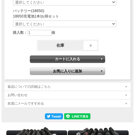
設定変更：モード切替をし、変更したいお好みのモードでOFFにすると設定
されます。
バッテリー(18650):
18650充電池1本/お得セット
High（900ルーメン）：120分
Middle (Hidden）
購入数：
個
Low（230ルーメン）：360分
SOS（900ルーメン）：245分
※ 最低実用性照度で表示しています。
在庫
○
※ BLACKWOLF 18650リチウムイオン電池2600ｍAh使用時
※環境条件によって誤差が生じますこと、ご了承ください。
【商品構成】
・KR-301 本体（バッテリー別売り）
・ヘッドバンド
・説明書
※用途や好みによって個人差があることより、バッテリーとバッテリーチャージャ
返品についての詳細はこちら
ー（充電器）は別売りにしています。
お問い合わせ
ライトを作動させるには必須のアイテムになりますので、以下よりお揃えくださ
い。
友達にメールですすめる