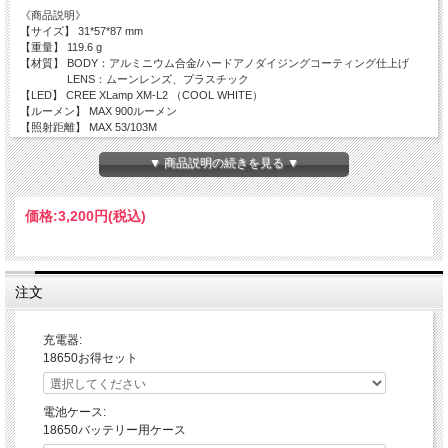
《商品説明》
【サイズ】 31*57*87 mm
【重量】 119.6 g
【材質】 BODY：アルミニウム合金/ハードアノダイジングコーティング仕上げ
LENS：ムーンレンズ、プラスチック
【LED】 CREE XLamp XM-L2 （COOL WHITE）
【ルーメン】 MAX 900ルーメン
【照射距離】 MAX 53/103M
【カンデラ】 2661ｃｄ
【照射範囲】 134/55ｃｍ/1M
▼ 商品説明の続きを見る ▼
【ランタイム】 MAX6 ｈ （BLACKWOLF18650リチウムイオン電池2600ｍAh使用
時）
【防水】 IPX6
価格:
3,200円
(税込)
【機能】 モード切替、モードリセット機能、フォーカスコントロール
【防帯熱】※激熱になるのを防ぎます。
◆温度センサー自動モードコントロール機能（High<>Hidden Middle）
◆ヘッド部銅板使用、ヒレ彫刻
注文
【MODE】
◆作動（ON/OFF）：サイドスイッチ
充電器:
O N ：サイドスイッチを全押しすると、ライトが点灯します。
18650お得セット
OFF：サイドスイッチを全押しすると、ライトが消灯します。
◆モード切替：サイドスイッチ
１．モード切替：ONの状態で、「半押し」でHigh＞Low＞SOS の順に切り替
電池ケース:
ります。
18650バッテリー用ケース
２．モードメモリー：サイドスイッチ
設定方法：モード切替をし、お好みのモードでOFFにすると設定されます。