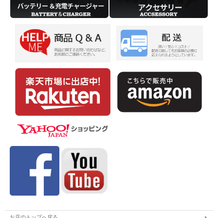
◆インジケーター
[スタートアップインジケーター]
使用し始めのバッテリー残量を表示します。
テールランプを締めた時、挿入した電池の残量を2秒間表示します。
緑色ランプ：50%-満充電
赤色ランプ：49%以下
[バッテリーインジケーター]
ライト使用時、バッテリー残量が’少なくなったことを表示します。
無点灯：100-10%
赤色ランプ点滅：10%以下
【商品構成】
・BLACKWOLF L12
・18650リチウムイオン電池(3500mAh)
・フィルターレンズ（3枚)
・マイクロUSBケーブル
・取扱説明書
・注意カード
お店のトップへ戻る