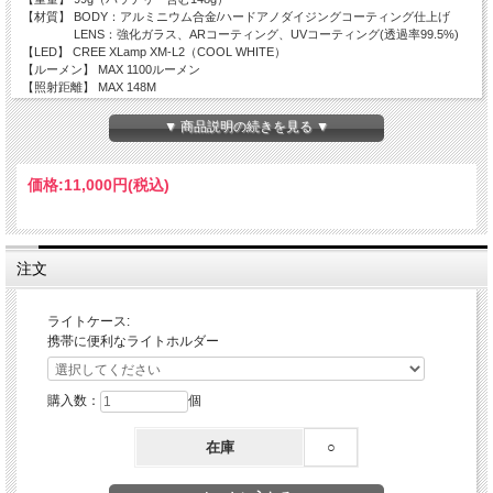
【材質】 BODY：アルミニウム合金/ハードアノダイジングコーティング仕上げ
LENS：強化ガラス、ARコーティング、UVコーティング(透過率99.5%)
【LED】 CREE XLamp XM-L2（COOL WHITE）
【ルーメン】 MAX 1100ルーメン
【照射距離】 MAX 148M
【カンデラ】 5480cd
【照射範囲】 100ｃｍ/1M
▼ 商品説明の続きを見る ▼
【ランタイム】
Turbo(1100ルーメン)：3時間
Low(30ルーメン)：50時間
価格:
11,000円
(税込)
Middle(250ルーメン)：6時間20分
High(500ルーメン)：3時間10分
Candle(1ルーメン)：25日
※ 最低実用性照度で表示しています。
※ BLACKWOLF 18650リチウムイオン電池3500ｍAh使用時
注文
※環境条件によって誤差が生じますこと、ご了承ください。
【防水】 IPX6
【機能】 モード切替,モードメモリー,ロック機能,ヘッド角度調整,フィルターレン
ライトケース:
ズ(3色),本体充電機能,インジケーター,マグネット内臓
携帯に便利なライトホルダー
【モジュール】 BLACKWOLFデザイン
【MODE】
購入数：
個
◆作動（ON/OFF）：
O N：スイッチをシングル押しすると、ライトがONします。
OFF：スイッチをシングル押しすると、ライトがOFFします。
在庫
○
◆モード切替：Low/Middle/High
ONの状態でスイッチを長押しキープすると順にモードが切り替わります。
(Low>Middle>High…)