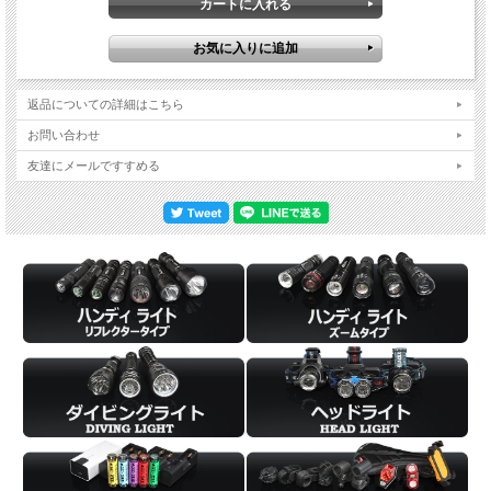
お好みのモードで指を離すとモードが決定します。
◆Turbo
ON/OFF(いずれも可)の状態で、スイッチをダブルクリック(2回連打)します。
◆Strobe
ON/OFF(いずれも可)の状態で、スイッチをトリプルクリック(3回連打)します。
◆Candleモード
返品についての詳細はこちら
OFFの状態で、スイッチを1秒長押しします。
お問い合わせ
◆モード切替機能：お好みのモードをスタートモードに記憶します。
メモリー設定：お好みのモードでOFFにすると、OFF時のモードがスタートモ
友達にメールですすめる
ードになります。
設定変更：モード切替後、お好みのモードでOFFにすると、OFF時のモードが
スタートモードになります。
◆ロック機能：点灯(ON)しない為の誤作動防止機能です。
ロック：OFFの状態で3秒長押しします。
-キャンドルモード+2回点滅するとロックサインです。
-ロック状態でスイッチを押すと、インジケーターが赤色ランプでロックがかか
っていることを表示します。
ロック解除：ロックの状態で3秒長押しします。
-ロック解除時のスタートモードはLowです。
【充電】
◆充電方法
コネクタカバーを開き、マイクロUSBケーブルを挿入します。
赤色ランプ：充電中
緑色ランプ：充電完了
充電時間：約3時間/ 5V,1.3A
※BLACKWOLF18650リチウムイオン電池(3500ｍAh)使用時
※ACアダプター5V,1.3A以上使用時