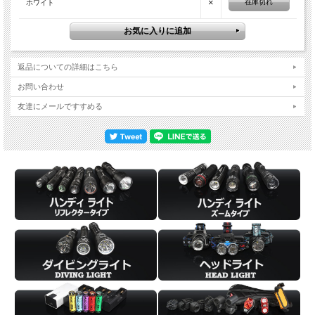
×
在庫切れ
ホワイト
【防水】IPX8（水没に対する保護）5M
【防帯熱】ヘッド部銅板使用、ヒレ彫刻
※激熱になるのを防ぎます。
【テールスイッチ】
返品についての詳細はこちら
シンプルクリック：ON/OFF
お問い合わせ
【ネックスイッチ】
友達にメールですすめる
ロングプレス：モード切替
【バッテリー】21700リチウムイオン電池×1本
【セット内容】
・ACEBEAM/L19(バッテリー装着)
・ライトケース
・ストラップ
・USBケーブル
・スイッチシリコンのスペア
・Oリング
・保証書、説明書