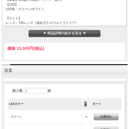
【LED】
LED色：グリーン/ホワイト
【ライト】
レンズ：TIRレンズ（強化ガラス/ウルトラクリア）
【レベル/光度/ランタイム】
▼ 商品説明の続きを見る ▼
WHITE
Firefly / 1lms/62日
Low / 100ms/ 30時間5分 / 223M /12432cd
価格:
15,500円
(税込)
Mid1/ 300lms/ 9時間45分 / 380M /36100cd
Mid2/ 630lms/ 4時間8分 / 554M /76729cd
High/ 1200lms/ 1時間38分 / 769M / 147840cd
Turbo/ 2200lms-1600lms-1200lms/ 1分50秒-10分-1時間26分 /1083M /293222cd
Strobe/ 1100lms /2時間47分
注文
GREEN
Firefly / 2lms/ 94日
Low / 120lms/ 47時間
購入数:
個
Mid1/ 330lms/ 12時間
Mid2/ 700lms/ 5時間
High/ 1250lms/ 2時間15分
在
LEDカラー
カート
庫
Turbo/ 2200lms/ 1時間30分
Strobe/ 900lms
×
在庫切れ
グリーン
※ ACEBEAM 18650リチウムイオンバッテリー基準
※ バッテリーの特性や容量によって差があります。