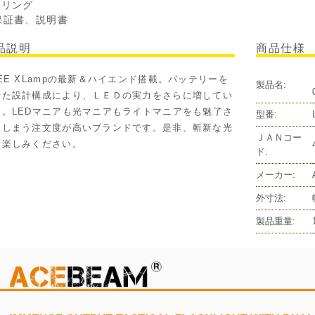
Oリング
保証書、説明書
品説明
商品仕様
EE XLampの最新＆ハイエンド搭載。バッテリーを
製品名:
せた設計構成により、ＬＥＤの実力をさらに増してい
す。LEDマニアも光マニアもライトマニアをも魅了さ
型番:
てしまう注文度が高いブランドです。是非、斬新な光
ＪＡＮコー
お楽しみください。
ド:
メーカー:
外寸法:
製品重量: