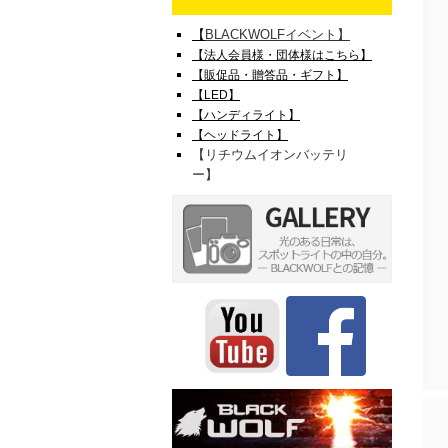
【
BLACK
WOLFイベント】
【法人会員様・団体様はこちら】
【販促品・贈答品・ギフト】
【LED】
【ハンディライト】
【ヘッドライト】
【リチウムイオンバッテリ
ー】