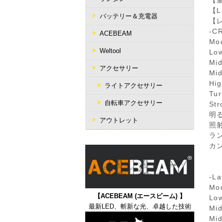
【重
【L
バッテリー＆充電器
【
-C
ACEBEAM
Moo
Weltool
Lo
Mi
アクセサリー
Mi
Hi
ライトアクセサリー
Tu
自転車アクセサリー
St
明る
アウトレット
照射
ラン
カン
-La
Moo
【ACEBEAM (エースビーム) 】
Lo
最新LED、斬新な光、卓越した技術
Mi
Mi