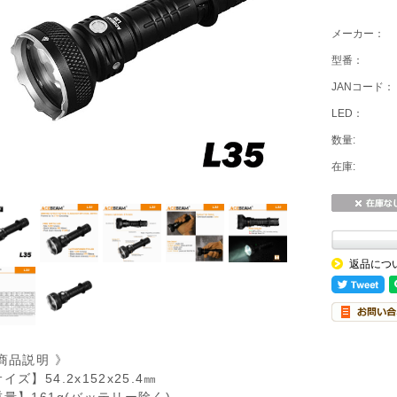
メーカー：
型番：
JANコード：
LED：
数量:
在庫:
返品につ
商品説明 》
イズ】54.2x152x25.4㎜