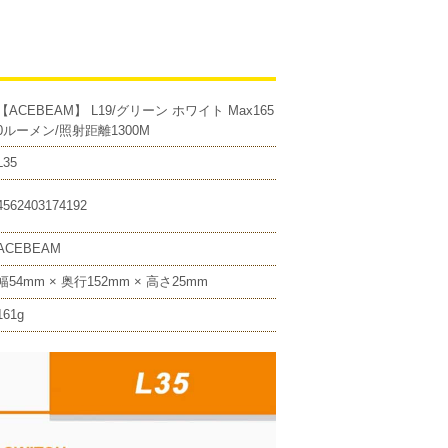
【ACEBEAM】 L19/グリーン ホワイト Max165
0ルーメン/照射距離1300M
L35
4562403174192
ACEBEAM
幅54mm × 奥行152mm × 高さ25mm
161g