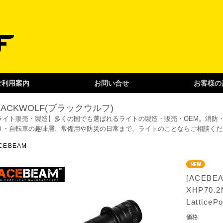
ご利用案内
お問い合せ
お客様の
LACKWOLF(ブラックウルフ)
ライト販売・製造】
多くの国でも選ばれるライトの製造・販売・OEM。消防
り・自転車の趣味層、常備用や防災の日常まで、ライトのことならご相談くだ
P
CEBEAM
[ACEBE
XHP70.2
Lattice
価格: