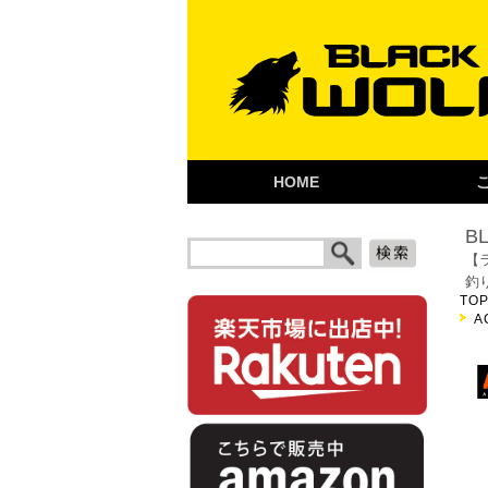
HOME
B
【
釣
TO
A