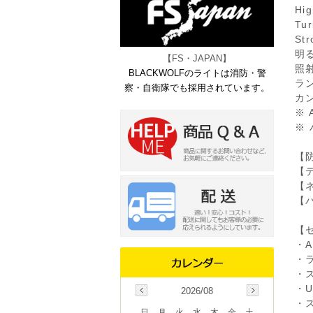
Hi
Tu
St
明る
【FS・JAPAN】
照射
BLACKWOLFのライトは消防・警
ラン
察・自衛隊でも採用されています。
カン
※ 
※
【
【
【
【
【
・A
・
・
・
2026/08
・
日
月
火
水
木
金
土