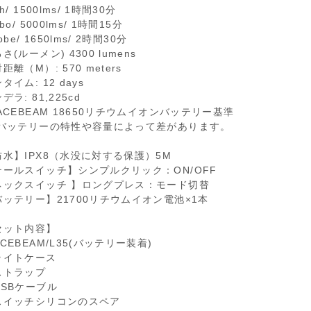
gh/ 1500lms/ 1時間30分
rbo/ 5000lms/ 1時間15分
robe/ 1650lms/ 2時間30分
さ(ルーメン) 4300 lumens
距離（M）: 570 meters
タイム: 12 days
デラ: 81,225cd
ACEBEAM 18650リチウムイオンバッテリー基準
 バッテリーの特性や容量によって差があります。
防水】IPX8（水没に対する保護）5M
テールスイッチ】シンプルクリック：ON/OFF
ネックスイッチ 】ロングプレス：モード切替
バッテリー】21700リチウムイオン電池×1本
セット内容】
CEBEAM/L35(バッテリー装着)
ライトケース
ストラップ
USBケーブル
スイッチシリコンのスペア