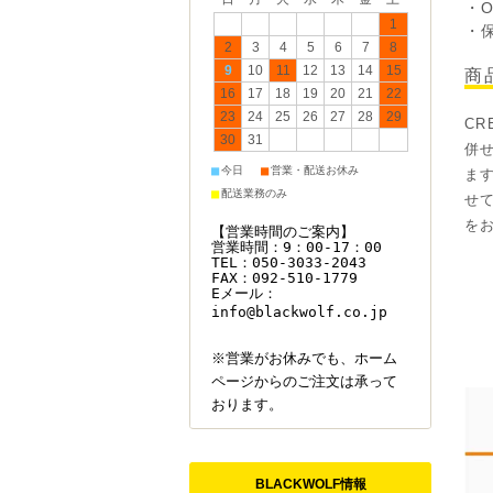
・
1
・
2
3
4
5
6
7
8
9
10
11
12
13
14
15
商
16
17
18
19
20
21
22
23
24
25
26
27
28
29
CR
30
31
併
■
■
今日
営業・配送お休み
ま
■
配送業務のみ
せ
を
【営業時間のご案内】
営業時間：9：00-17：00
TEL：050-3033-2043
FAX：092-510-1779
Eメール：
info@blackwolf.co.jp
※営業がお休みでも、ホーム
ページからのご注文は承って
おります。
BLACKWOLF情報