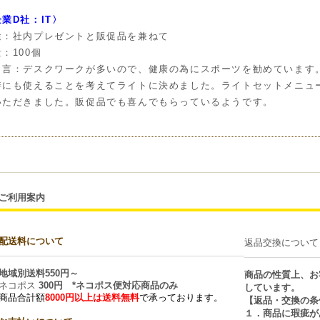
業D社：IT〉
途：社内プレゼントと販促品を兼ねて
：100個
と言：デスクワークが多いので、健康の為にスポーツを勧めています
時にも使えることを考えてライトに決めました。ライトセットメニュ
いただきました。販促品でも喜んでもらっているようです。
ご利用案内
配送料について
返品交換について
地域別送料550円～
商品の性質上、お
ネコポス
300円 *ネコポス便対応商品のみ
しています。
商品合計額
8000円以上は送料無料
で承っております。
【返品・交換の条
１．商品に瑕疵が