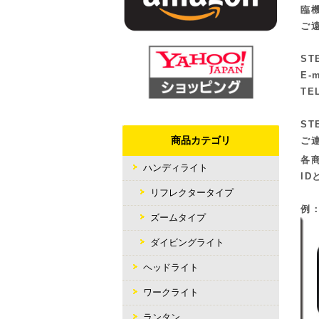
臨
ご
ST
E-
TEL
ST
商品カテゴリ
ご
各
ハンディライト
I
リフレクタータイプ
例
ズームタイプ
ダイビングライト
ヘッドライト
ワークライト
ランタン