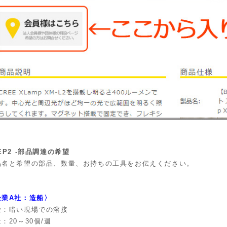
EP2 ‐部品調達の希望
品名と希望の部品、数量、お持ちの工具をお伝えください。
企業A社：造船〉
途：暗い現場での溶接
：20～30個/週