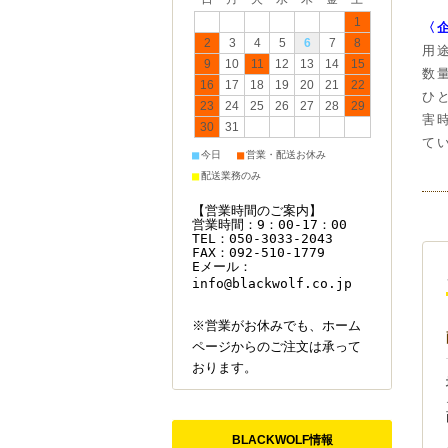
1
〈企
2
3
4
5
6
7
8
用
9
10
11
12
13
14
15
数量
16
17
18
19
20
21
22
ひ
23
24
25
26
27
28
29
害
30
31
て
■
■
今日
営業・配送お休み
■
配送業務のみ
【営業時間のご案内】
営業時間：9：00-17：00
TEL：050-3033-2043
FAX：092-510-1779
Eメール：
info@blackwolf.co.jp
※営業がお休みでも、ホーム
ページからのご注文は承って
おります。
BLACKWOLF情報