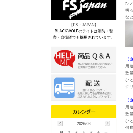
ひ
明
な
【FS・JAPAN】
BLACKWOLFのライトは消防・警
察・自衛隊でも採用されています。
〈
用
数量
ひ
ク
〈
用
数量
ひ
2026/08
何
日
月
火
水
木
金
土