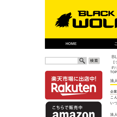
HOME
B
【
釣
TO
法
企業
こ
い
法