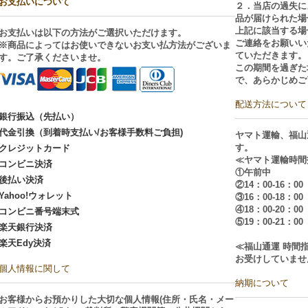
お支払いについて
２．当店の過失に
品が届けられた場
上記に該当する場
お支払いは以下の方法がご選択いただけます。
ご連絡をお願いい
※商品によってはお使いできないお支い払方法がございま
ていただきます。
す。ご了承くださいませ。
この期間を過ぎた
で、あらかじめご
配送方法について
銀行振込（先払い）
代金引換（到着時支払い/お客様手数料ご負担)
ヤマト運輸、福山
す。
クレジットカード
≪ヤマト運輸時間
コンビニ決済
①午前中
後払い決済
②14：00-16：00
Yahoo!ウォレット
③16：00-18：00
④18：00-20：00
コンビニ番号端末式
⑤19：00-21：00
楽天銀行決済
楽天Edy決済
≪福山通運 時間
お受けしていませ
個人情報に関して
納期について
お客様からお預かりした大切な個人情報(住所・氏名・メー