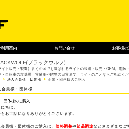
ご利用案内
お問い合せ
お客様の
LACKWOLF(ブラックウルフ)
ライト販売・製造】
多くの国でも選ばれるライトの製造・販売・OEM。消防
り・自転車の趣味層、常備用や防災の日常まで、ライトのことならご相談くだ
P
法人会員様・団体様
企業・団体様のご購入
人会員様・団体様
・団体様のご購入
んにちは。
つもお世話になりありがとうございます。
人会員様・団体様のご購入は、
価格調整
や
部品調達
などさまざまなご